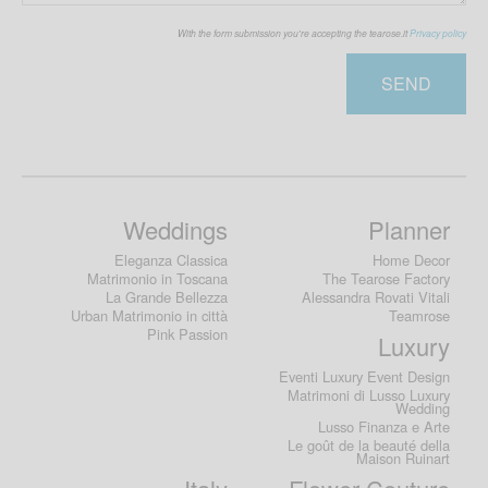
With the form submission you're accepting the tearose.it
Privacy policy
SEND
Weddings
Planner
Eleganza Classica
Home Decor
Matrimonio in Toscana
The Tearose Factory
La Grande Bellezza
Alessandra Rovati Vitali
Urban Matrimonio in città
Teamrose
Pink Passion
Luxury
Eventi Luxury Event Design
Matrimoni di Lusso Luxury
Wedding
Lusso Finanza e Arte
Le goût de la beauté della
Maison Ruinart