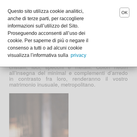
MENU
Questo sito utilizza cookie analitici,
OK
anche di terze parti, per raccogliere
Urban Wedding
it
-
en
informazioni sull’utilizzo del Sito.
Proseguendo acconsenti all’uso dei
The Tearose World
S
cookie. Per saperne di più o negare il
consenso a tutti o ad alcuni cookie
pazi industriali, loft, attici, angoli segreti e
Wedding
cortili nascosti. Le città offrono una selezione di
visualizza l'informativa sulla
privacy
location moderne e contemporanee. Giochi di
Events
cristalli, luci, specchi e metalli. Colori neutri
all’insegna del minimal e complementi d’arredo
in contrasto fra loro, renderanno il vostro
Boutiques
matrimonio inusuale, metropolitano.