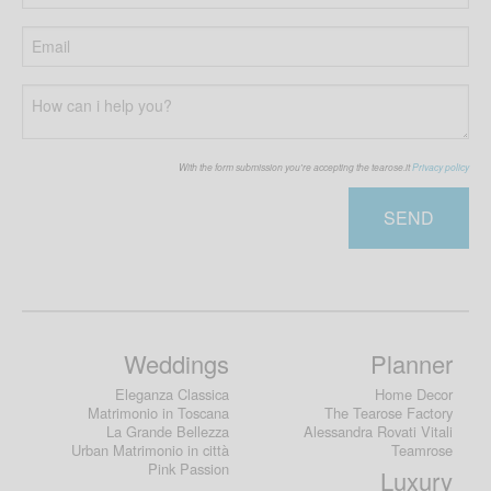
With the form submission you're accepting the tearose.it
Privacy policy
SEND
Weddings
Planner
Eleganza Classica
Home Decor
Matrimonio in Toscana
The Tearose Factory
La Grande Bellezza
Alessandra Rovati Vitali
Urban Matrimonio in città
Teamrose
Pink Passion
Luxury