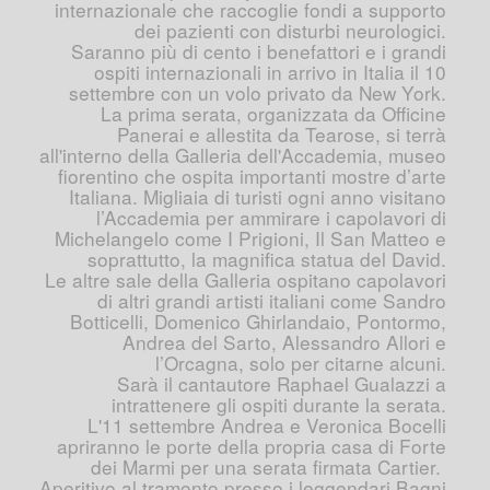
internazionale che raccoglie fondi a supporto
dei pazienti con disturbi neurologici.
Saranno più di cento i benefattori e i grandi
ospiti internazionali in arrivo in Italia il 10
settembre con un volo privato da New York.
La prima serata, organizzata da Officine
Panerai e allestita da Tearose, si terrà
all'interno della Galleria dell'Accademia, museo
fiorentino che ospita importanti mostre d’arte
Italiana. Migliaia di turisti ogni anno visitano
l’Accademia per ammirare i capolavori di
Michelangelo come I Prigioni, Il San Matteo e
soprattutto, la magnifica statua del David.
Le altre sale della Galleria ospitano capolavori
di altri grandi artisti italiani come Sandro
Botticelli, Domenico Ghirlandaio, Pontormo,
Andrea del Sarto, Alessandro Allori e
l’Orcagna, solo per citarne alcuni.
Sarà il cantautore Raphael Gualazzi a
intrattenere gli ospiti durante la serata.
L'11 settembre Andrea e Veronica Bocelli
apriranno le porte della propria casa di Forte
dei Marmi per una serata firmata Cartier.
Aperitivo al tramonto presso i leggendari Bagni