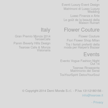
Eventi Luxury Event Design
Matrimoni di Lusso Luxury
Wedding
Lusso Finanza e Arte
Le goût de la beauté della
Maison Ruinart
Italy
Flower Couture
Gran Premio Monza 2014
Flower Couture
TeroseCafe
Fiori Flower Shop Milan
Parvin Beverly Hills Design
Tra i fioristi preferiti della
Tearose Cafe & Monza
moda per Harper's Bazaar
Visionaria
Events
Evento Vogue Fashion Night
Out 14
Tearose Rinascente
Matrimonio dei Sensi
ToxYourSpirit DetoxYourSoul
© Copyright-2014 Demi Monde S.r.l. - P.Iva 13112180156 -
info@tearose.it
- Privacy