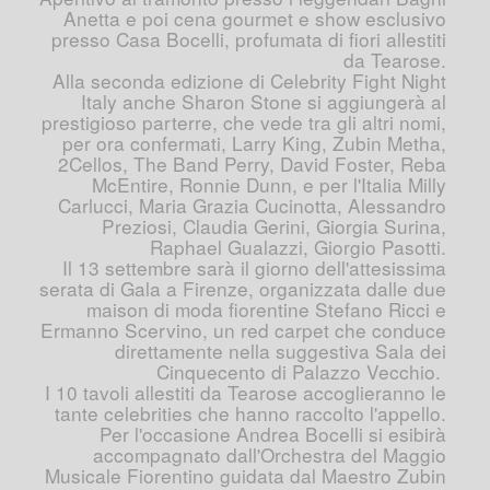
Anetta e poi cena gourmet e show esclusivo
presso Casa Bocelli, profumata di fiori allestiti
da Tearose.
Alla seconda edizione di Celebrity Fight Night
Italy anche Sharon Stone si aggiungerà al
prestigioso parterre, che vede tra gli altri nomi,
per ora confermati, Larry King, Zubin Metha,
2Cellos, The Band Perry, David Foster, Reba
McEntire, Ronnie Dunn, e per l'Italia Milly
Carlucci, Maria Grazia Cucinotta, Alessandro
Preziosi, Claudia Gerini, Giorgia Surina,
Raphael Gualazzi, Giorgio Pasotti.
Il 13 settembre sarà il giorno dell'attesissima
serata di Gala a Firenze, organizzata dalle due
maison di moda fiorentine Stefano Ricci e
Ermanno Scervino, un red carpet che conduce
direttamente nella suggestiva Sala dei
Cinquecento di Palazzo Vecchio.
I 10 tavoli allestiti da Tearose accoglieranno le
tante celebrities che hanno raccolto l'appello.
Per l'occasione Andrea Bocelli si esibirà
accompagnato dall'Orchestra del Maggio
Musicale Fiorentino guidata dal Maestro Zubin