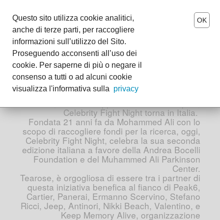
MENU
Questo sito utilizza cookie analitici,
OK
anche di terze parti, per raccogliere
Tearose interpreta Celebrity
it
-
en
informazioni sull’utilizzo del Sito.
Fight Night
Proseguendo acconsenti all’uso dei
The Tearose World
cookie. Per saperne di più o negare il
consenso a tutti o ad alcuni cookie
Wedding
Grazie ad Andrea Bocelli e ad alcune tra le più
visualizza l'informativa sulla
privacy
esclusive maison della moda italiana e non
solo, lo storico appuntamento filantropico,
Events
Celebrity Fight Night torna in Italia.
Fondata 21 anni fa da Mohammed Ali con lo
Boutiques
scopo di raccogliere fondi per la ricerca, oggi,
Celebrity Fight Night, celebra la sua seconda
edizione italiana a favore della Andrea Bocelli
Foundation e del Muhammed Ali Parkinson
Center.
Tearose, è orgogliosa di essere tra i partner di
questa iniziativa benefica al fianco di Peak6,
Cartier, Panerai, Ermanno Scervino, Stefano
Ricci, Jeep, Antinori, Nikki Beach, Valentino, e
Keep Memory Alive, organizzazione