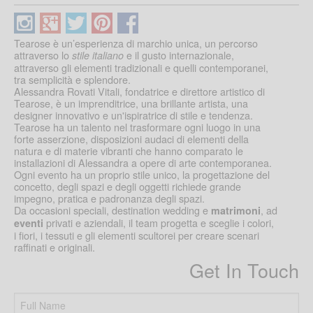
Tearose è un’esperienza di marchio unica, un percorso
attraverso lo
e il gusto internazionale,
stile italiano
attraverso gli elementi tradizionali e quelli contemporanei,
tra semplicità e splendore.
Alessandra Rovati Vitali, fondatrice e direttore artistico di
Tearose, è un imprenditrice, una brillante artista, una
designer innovativo e un'ispiratrice di stile e tendenza.
Tearose ha un talento nel trasformare ogni luogo in una
forte asserzione, disposizioni audaci di elementi della
natura e di materie vibranti che hanno comparato le
installazioni di Alessandra a opere di arte contemporanea.
Ogni evento ha un proprio stile unico, la progettazione del
concetto, degli spazi e degli oggetti richiede grande
impegno, pratica e padronanza degli spazi.
Da occasioni speciali, destination wedding e
, ad
matrimoni
privati e aziendali, il team progetta e sceglie i colori,
eventi
i fiori, i tessuti e gli elementi scultorei per creare scenari
raffinati e originali.
Get In Touch