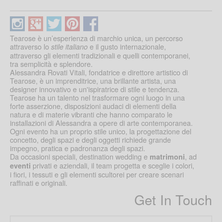
Tearose è un’esperienza di marchio unica, un percorso
attraverso lo
e il gusto internazionale,
stile italiano
attraverso gli elementi tradizionali e quelli contemporanei,
tra semplicità e splendore.
Alessandra Rovati Vitali, fondatrice e direttore artistico di
Tearose, è un imprenditrice, una brillante artista, una
designer innovativo e un'ispiratrice di stile e tendenza.
Tearose ha un talento nel trasformare ogni luogo in una
forte asserzione, disposizioni audaci di elementi della
natura e di materie vibranti che hanno comparato le
installazioni di Alessandra a opere di arte contemporanea.
Ogni evento ha un proprio stile unico, la progettazione del
concetto, degli spazi e degli oggetti richiede grande
impegno, pratica e padronanza degli spazi.
Da occasioni speciali, destination wedding e
, ad
matrimoni
privati e aziendali, il team progetta e sceglie i colori,
eventi
i fiori, i tessuti e gli elementi scultorei per creare scenari
raffinati e originali.
Get In Touch