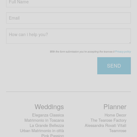
With the form submission you're accepting the tearose.it
Privacy policy
SEND
Weddings
Planner
Eleganza Classica
Home Decor
Matrimonio in Toscana
The Tearose Factory
La Grande Bellezza
Alessandra Rovati Vitali
Urban Matrimonio in città
Teamrose
Pink Passion