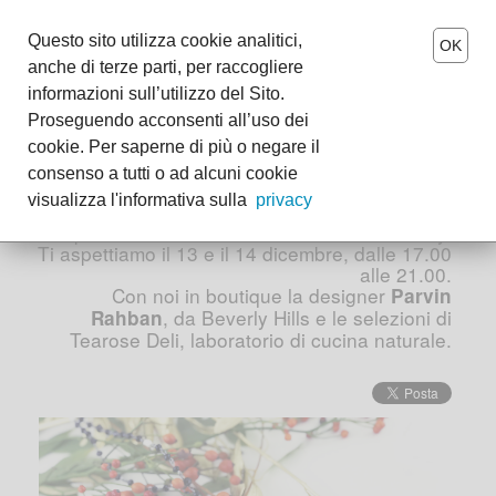
MENU
Questo sito utilizza cookie analitici,
OK
anche di terze parti, per raccogliere
Parvin Beverly Hills Design
it
-
en
informazioni sull’utilizzo del Sito.
Trunk Show
Proseguendo acconsenti all’uso dei
The Tearose World
cookie. Per saperne di più o negare il
consenso a tutti o ad alcuni cookie
Wedding
La nuova collezione in anteprima italiana.
visualizza l'informativa sulla
privacy
Esemplari unici, di ispirazione Winter Glamour,
per illuminare di stile il tuo Christmas Party.
Events
Ti aspettiamo il 13 e il 14 dicembre, dalle 17.00
alle 21.00.
Boutiques
Con noi in boutique la designer
Parvin
, da Beverly Hills e le selezioni di
Rahban
Tearose Deli, laboratorio di cucina naturale.