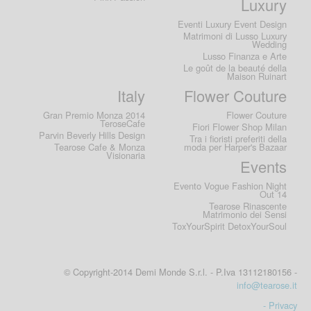
Luxury
Eventi Luxury Event Design
Matrimoni di Lusso Luxury
Wedding
Lusso Finanza e Arte
Le goût de la beauté della
Maison Ruinart
Italy
Flower Couture
Gran Premio Monza 2014
Flower Couture
TeroseCafe
Fiori Flower Shop Milan
Parvin Beverly Hills Design
Tra i fioristi preferiti della
Tearose Cafe & Monza
moda per Harper's Bazaar
Visionaria
Events
Evento Vogue Fashion Night
Out 14
Tearose Rinascente
Matrimonio dei Sensi
ToxYourSpirit DetoxYourSoul
© Copyright-2014 Demi Monde S.r.l. - P.Iva 13112180156 -
info@tearose.it
- Privacy