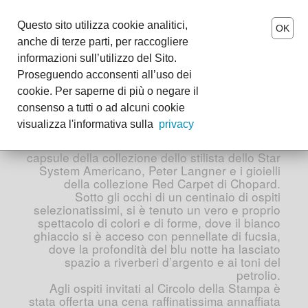
MENU
Questo sito utilizza cookie analitici,
OK
anche di terze parti, per raccogliere
Tearose per Chopard e
it
-
en
informazioni sull’utilizzo del Sito.
Peter Langner
Proseguendo acconsenti all’uso dei
The Tearose World
cookie. Per saperne di più o negare il
consenso a tutti o ad alcuni cookie
Wedding
Si è tenuto lunedì 21 settembre, nella
visualizza l'informativa sulla
privacy
prestigiosa corte di Palazzo Bocconi,
un esclusivo evento dove hanno sfilato una
Events
capsule della collezione dello stilista dello Star
System Americano, Peter Langner e i gioielli
Boutiques
della collezione Red Carpet di Chopard.
Sotto gli occhi di un centinaio di ospiti
selezionatissimi, si è tenuto un vero e proprio
spettacolo di colori e di forme, dove il bianco
ghiaccio si è acceso con pennellate di fucsia,
dove la profondità del blu notte ha lasciato
spazio a riverberi d’argento e ai toni del
petrolio.
Agli ospiti invitati al Circolo della Stampa è
stata offerta una cena raffinatissima annaffiata