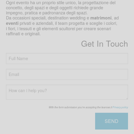
Ogni evento ha un proprio stile unico, la progettazione del
concetto, degli spazi e degli oggetti richiede grande
impegno, pratica e padronanza degli spazi.
Da occasioni speciali, destination wedding e
, ad
matrimoni
privati e aziendali, il team progetta e sceglie i colori,
eventi
i fiori, i tessuti e gli elementi scultorei per creare scenari
raffinati e originali.
Get In Touch
With the form submission you're accepting the tearose.it
Privacy policy
SEND