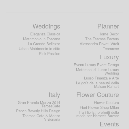
Weddings
Planner
Eleganza Classica
Home Decor
Matrimonio in Toscana
The Tearose Factory
La Grande Bellezza
Alessandra Rovati Vitali
Urban Matrimonio in città
Teamrose
Pink Passion
Luxury
Eventi Luxury Event Design
Matrimoni di Lusso Luxury
Wedding
Lusso Finanza e Arte
Le goût de la beauté della
Maison Ruinart
Italy
Flower Couture
Gran Premio Monza 2014
Flower Couture
TeroseCafe
Fiori Flower Shop Milan
Parvin Beverly Hills Design
Tra i fioristi preferiti della
Tearose Cafe & Monza
moda per Harper's Bazaar
Visionaria
Events