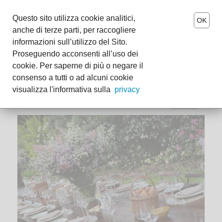
MENU
Questo sito utilizza cookie analitici,
OK
anche di terze parti, per raccogliere
Buona Pasqua!
it
-
en
informazioni sull’utilizzo del Sito.
Proseguendo acconsenti all’uso dei
The Tearose World
cookie. Per saperne di più o negare il
Speriamo che possa essere per voi piena
consenso a tutti o ad alcuni cookie
d’amore, gioia e fiori.
Wedding
visualizza l'informativa sulla
privacy
Events
Boutiques