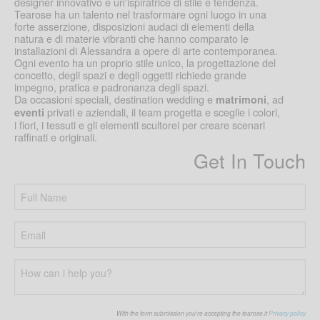
designer innovativo e un'ispiratrice di stile e tendenza.
Tearose ha un talento nel trasformare ogni luogo in una
forte asserzione, disposizioni audaci di elementi della
natura e di materie vibranti che hanno comparato le
installazioni di Alessandra a opere di arte contemporanea.
Ogni evento ha un proprio stile unico, la progettazione del
concetto, degli spazi e degli oggetti richiede grande
impegno, pratica e padronanza degli spazi.
Da occasioni speciali, destination wedding e
, ad
matrimoni
privati e aziendali, il team progetta e sceglie i colori,
eventi
i fiori, i tessuti e gli elementi scultorei per creare scenari
raffinati e originali.
Get In Touch
With the form submission you're accepting the tearose.it
Privacy policy